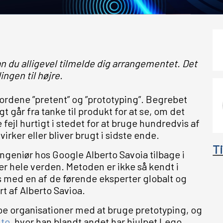
n du alligevel tilmelde dig arrangementet. Det
ingen til højre.
rdene ”pretent” og ”prototyping”. Begrebet
går fra tanke til produkt for at se, om det
fejl hurtigt i stedet for at bruge hundredvis af
irker eller bliver brugt i sidste ende.
T
ingeniør hos Google Alberto Savoia tilbage i
er hele verden. Metoden er ikke så kendt i
os med en af de førende eksperter globalt og
t af Alberto Savioa.
pe organisationer med at bruge pretotyping, og
.to
, hvor han blandt andet har hjulpet Lego,