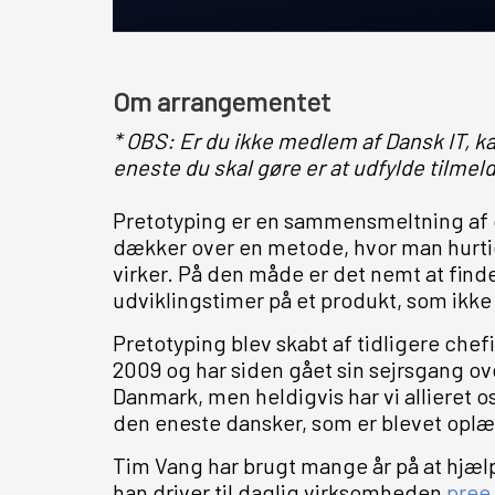
Om arrangementet
* OBS: Er du ikke medlem af Dansk IT, ka
eneste du skal gøre er at udfylde tilmeld
Pretotyping er en sammensmeltning af o
dækker over en metode, hvor man hurtigt 
virker. På den måde er det nemt at finde 
udviklingstimer på et produkt, som ikke v
Pretotyping blev skabt af tidligere chef
2009 og har siden gået sin sejrsgang ov
Danmark, men heldigvis har vi allieret 
den eneste dansker, som er blevet oplær
Tim Vang har brugt mange år på at hjæl
han driver til daglig virksomheden
pree