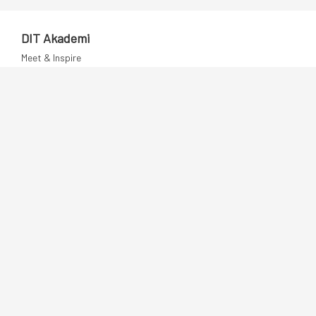
DIT Akademi
Meet & Inspire
E-learning
Videotek
Artikler
DIT Mentorprogram
Dansk IT
Publikationer
Politik
Podcast
Presse
Nyhedsbrev
Kompetencer
Konferencer
Firmakurser
Netværksgrupper
IT Arkitektur Certificering
Virksomhedsaftale