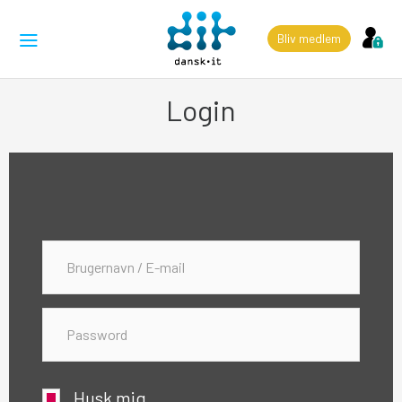
Bliv medlem
Login
Husk mig