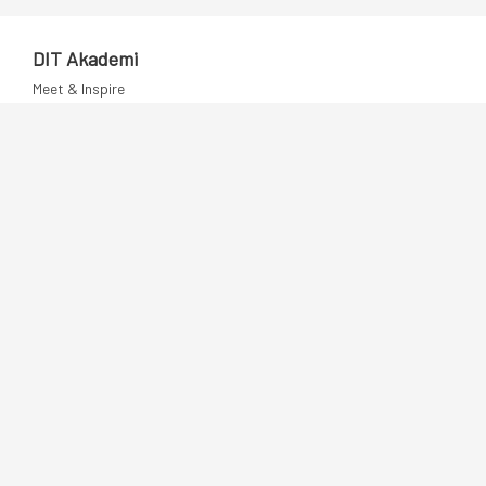
DIT Akademi
Meet & Inspire
E-learning
Videotek
Artikler
DIT Mentorprogram
Dansk IT
Publikationer
Politik
Podcast
Presse
Nyhedsbrev
Kompetencer
Konferencer
Firmakurser
Netværksgrupper
IT Arkitektur Certificering
Virksomhedsaftale