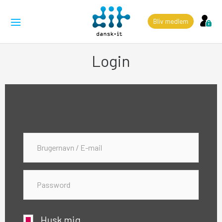
Bliv medlem
Login
Husk mig