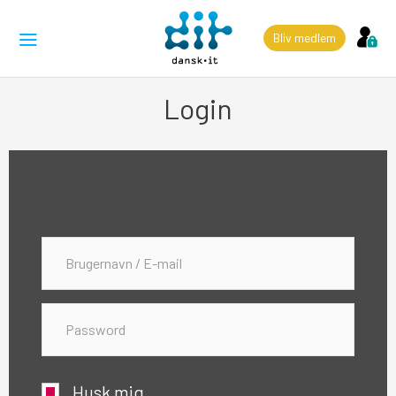
Bliv medlem
Login
Husk mig