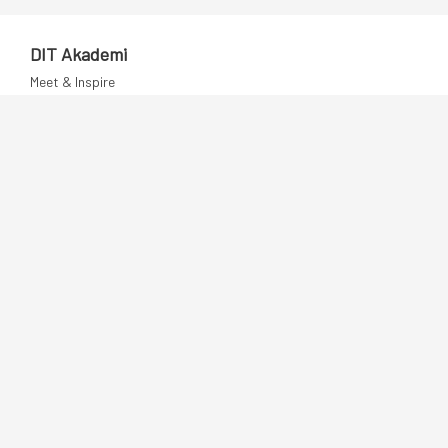
DIT Akademi
Meet & Inspire
E-learning
Videotek
Artikler
DIT Mentorprogram
Dansk IT
Publikationer
Politik
Podcast
Presse
Nyhedsbrev
Kompetencer
Konferencer
Firmakurser
Netværksgrupper
IT Arkitektur Certificering
Virksomhedsaftale