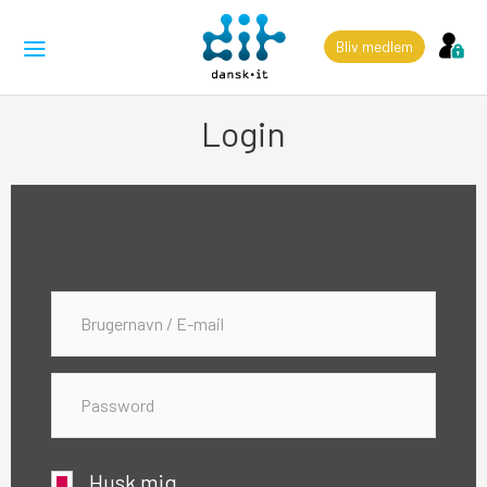
Bliv medlem
Login
Husk mig