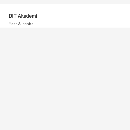
DIT Akademi
Meet & Inspire
E-learning
Videotek
Artikler
DIT Mentorprogram
Dansk IT
Publikationer
Politik
Podcast
Presse
Nyhedsbrev
Kompetencer
Konferencer
Firmakurser
Netværksgrupper
IT Arkitektur Certificering
Virksomhedsaftale